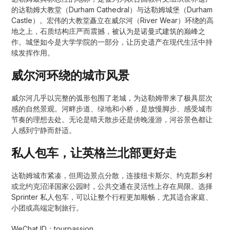
的达勒姆大教堂（Durham Cathedral）与达勒姆城堡（Durham
Castle）。宏伟的大教堂矗立在威尔河（River Wear）环绕的高
地之上，石质结构庄严而震撼，被认为是诺曼式建筑的巅峰之
作。城堡如今是大学学院的一部分，让历史遗产在现代生活中持
续发挥作用。
威尔河环绕的城市风景
威尔河几乎以完整的弧形包围了老城，为达勒姆带来了极具层次
感的自然景观。河畔步道、绿地和小桥，是放慢脚步、感受城市
节奏的理想去处。无论是晴天散步还是傍晚漫游，河谷景色都让
人感到宁静而舒适。
私人包车，让英格兰北部更好走
达勒姆城市紧凑，但周边景点分散，连接纽卡斯尔、约克郡乡村
或北约克沼泽国家公园时，公共交通在灵活性上存在局限。选择
Sprinter 私人包车，可以让整个行程更加顺畅，尤其适合家庭、
小团或高端定制旅行。
WeChat ID：tourpassion