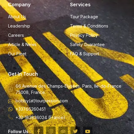
Company
Services
About Us
Tour Package
Leadership
Terms & Conditions
Careers
Privacy Policy
Article & News
Safety Guarantee
Our Fleet
FAQ & Support
Get In Touch
66 Avenue des Champs-Élysées, Paris, Ile-de-France
75008, France.
bobby(at)tourpassion.com
+33766260451
+33-182836024 (France)
Follow Us :