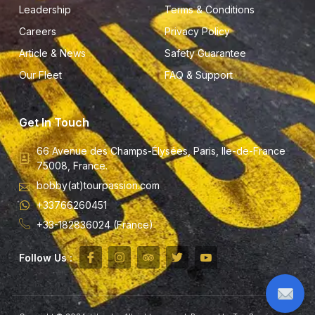
Leadership
Terms & Conditions
Careers
Privacy Policy
Article & News
Safety Guarantee
Our Fleet
FAQ & Support
Get In Touch
66 Avenue des Champs-Élysées, Paris, Ile-de-France
75008, France.
bobby(at)tourpassion.com
+33766260451
+33-182836024 (France)
Follow Us :