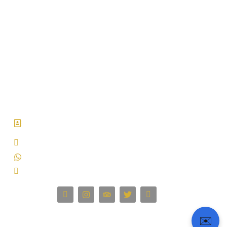
About Us
Tour Package
Leadership
Terms & Conditions
Careers
Privacy Policy
Article & News
Safety Guarantee
Our Fleet
FAQ & Support
Get In Touch
66 Avenue des Champs-Élysées, Paris, Ile-de-France
75008, France.
bobby(at)tourpassion.com
+33766260451
+33-182836024 (France)
Follow Us :
✉️