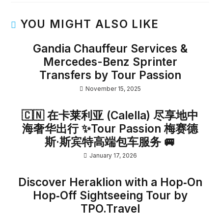
YOU MIGHT ALSO LIKE
Gandia Chauffeur Services &
Mercedes-Benz Sprinter
Transfers by Tour Passion
November 15, 2025
🇨🇳 在卡莱利亚 (Calella) 尽享地中
海奢华出行 ✨Tour Passion 梅赛德
斯·斯宾特高端包车服务 🚐
January 17, 2026
Discover Heraklion with a Hop‑On
Hop‑Off Sightseeing Tour by
TPO.Travel