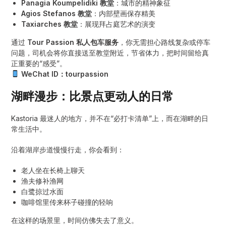
Panagia Koumpelidiki 教堂
：城市的精神象征
Agios Stefanos 教堂
：内部壁画保存精美
Taxiarches 教堂
：展现拜占庭艺术的演变
通过
Tour Passion 私人包车服务
，你无需担心路线复杂或停车
问题，司机会将你直接送至教堂附近，节省体力，把时间留给真
正重要的“感受”。
WeChat ID：tourpassion
湖畔漫步：比景点更动人的日常
Kastoria 最迷人的地方，并不在“必打卡清单”上，而在湖畔的日
常生活中。
沿着湖岸步道慢慢行走，你会看到：
老人坐在长椅上聊天
渔夫修补渔网
白鹭掠过水面
咖啡馆里传来杯子碰撞的轻响
在这样的场景里，时间仿佛失去了意义。