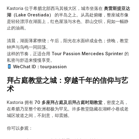
Kastoria 位于希腊北部西马其顿大区，城市坐落在
奥雷斯提亚达
湖（Lake Orestiada）
的半岛之上。从高处俯瞰，整座城市像
是轻轻漂浮在湖面上，红色屋顶与水色、群山交织，宛如一幅静
止的油画。
清晨，湖面薄雾缭绕；午后，阳光在水面碎成金色；傍晚，教堂
钟声与鸟鸣一同回荡。
这样的节奏，正适合用
Tour Passion Mercedes Sprinter
的
私密与舒适来慢慢享受。
WeChat ID：tourpassion
拜占庭教堂之城：穿越千年的信仰与艺
术
Kastoria 拥有
70 多座拜占庭及后拜占庭时期教堂
，密度之高，
在希腊乃至整个欧洲都极为罕见。许多教堂隐藏在湖畔小巷或老
城区坡道之间，不刻意，却震撼。
你可以参观：