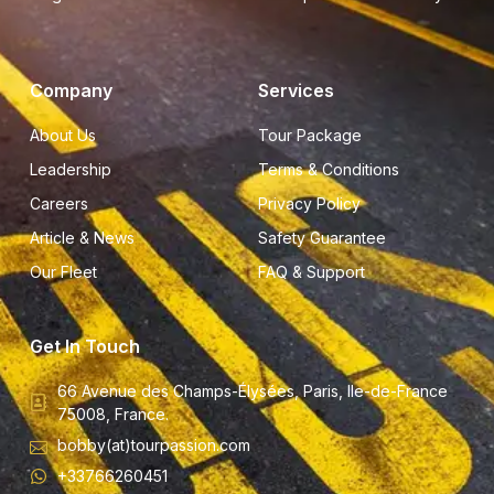
Company
Services
About Us
Tour Package
Leadership
Terms & Conditions
Careers
Privacy Policy
Article & News
Safety Guarantee
Our Fleet
FAQ & Support
Get In Touch
66 Avenue des Champs-Élysées, Paris, Ile-de-France
75008, France.
bobby(at)tourpassion.com
+33766260451