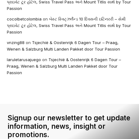
પ્રાઇવેટ ટૂર હોટેલ, Swiss Travel Pass અને Mount Titlis સાથે by Tour
Passion
cocolbetcolombia
on
બેસ્ટ સ્વિટ્ઝર્લેન્ડ 10 દિવસની ઇટિનરરી – સેમી
પ્રાઇવેટ ટૂર હોટેલ, Swiss Travel Pass અને Mount Titlis સાથે by Tour
Passion
vnzing88
on
Tsjechië & Oostenrijk 6 Dagen Tour – Praag,
Wenen & Salzburg Multi Landen Pakket door Tour Passion
laruletarusajuego
on
Tsjechië & Oostenrijk 6 Dagen Tour –
Praag, Wenen & Salzburg Multi Landen Pakket door Tour
Passion
Signup our newsletter to get update
information, news, insight or
promotions.