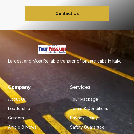
Contact Us
Largest and Most Reliable transfer of private cabs in Italy.
Company
Services
About Us
Tour Package
Leadership
Terms & Conditions
Careers
Privacy Policy
Article & News
Safety Guarantee