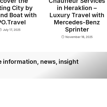
scover the
Chauffeur Services
ting City by
in Heraklion –
and Boat with
Luxury Travel with
O.Travel
Mercedes-Benz
Sprinter
July 17, 2025
November 18, 2025
 information, news, insight
Company
Services