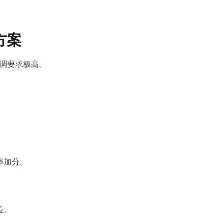
方案
协调要求极高。
率加分。
位。