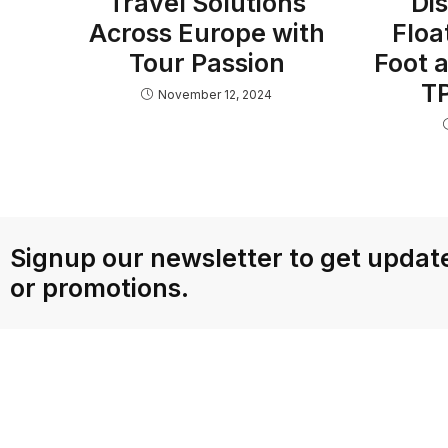
Travel Solutions
Di
Across Europe with
Floa
Tour Passion
Foot 
TP
November 12, 2024
Signup our newsletter to get update
or promotions.