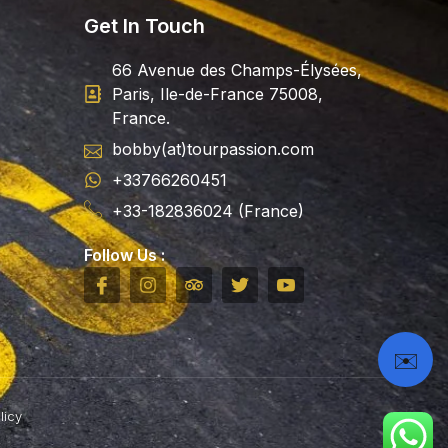
Get In Touch
66 Avenue des Champs-Élysées,
Paris, Ile-de-France 75008,
France.
bobby(at)tourpassion.com
+33766260451
+33-182836024 (France)
Follow Us :
✉️
licy