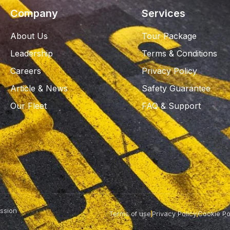
Company
Services
About Us
Tour Package
Leadership
Terms & Conditions
Careers
Privacy Policy
Article & News
Safety Guarantee
Our Fleet
FAQ & Support
assion
Terms of use
Privacy Policy
Cookie Po